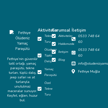
Aktiviteler
Kurumsal
İletişim
0533 748 64
Tekne
Aktiviteler
60
Turu
Hakkımızda
0533 748 64
Ölüdeniz
İletişim
60
Tüplü
Fethiye’nin güvenilir
Blog
Dalış
info@oludenizyam
tatil ortağı, yamaç
paraşütü, tekne
Yamaç
Fethiye Muğla
turları, tüplü dalış,
Paraşütü
jeep safari ve at
turlarıyla
Özel
unutulmaz
Tekne
maceralar sunuyor.
Turu
Keşfet, eğlen, huzur
bul.