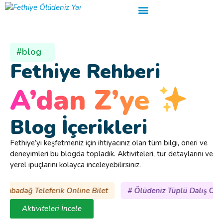
#blog
Fethiye Rehberi
A’dan Z’ye
Blog İçerikleri
Fethiye’yi keşfetmeniz için ihtiyacınız olan tüm bilgi, öneri ve
deneyimleri bu blogda topladık. Aktiviteleri, tur detaylarını ve
yerel ipuçlarını kolayca inceleyebilirsiniz.
eleferik Online Bilet
# Ölüdeniz Tüplü Dalış Online Rezerv
Aktiviteleri İncele