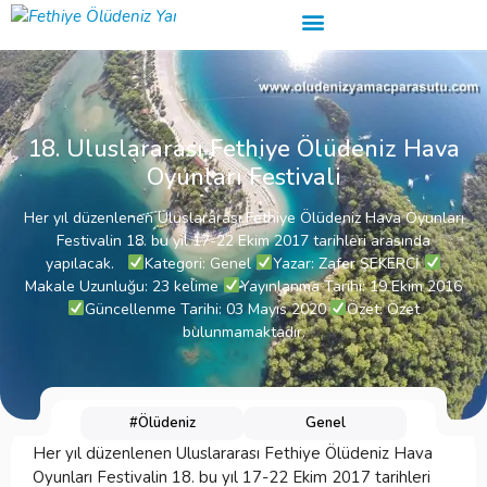
18. Uluslararası Fethiye Ölüdeniz Hava
Oyunları Festivali
Her yıl düzenlenen Uluslararası Fethiye Ölüdeniz Hava Oyunları
Festivalin 18. bu yıl 17-22 Ekim 2017 tarihleri arasında
yapılacak.
Kategori: Genel
Yazar: Zafer ŞEKERCİ
Makale Uzunluğu: 23 kelime
Yayınlanma Tarihi: 19 Ekim 2016
Güncellenme Tarihi: 03 Mayıs 2020
Özet: Özet
bulunmamaktadır.
#Ölüdeniz
Genel
Her yıl düzenlenen Uluslararası Fethiye Ölüdeniz Hava
Oyunları Festivalin 18. bu yıl 17-22 Ekim 2017 tarihleri