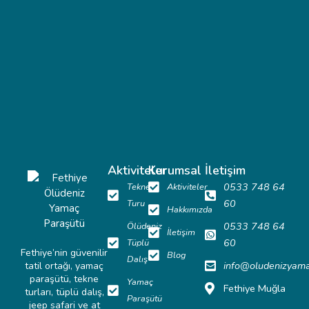
Aktiviteler
Kurumsal
İletişim
0533 748 64
Tekne
Aktiviteler
60
Turu
Hakkımızda
0533 748 64
Ölüdeniz
İletişim
60
Tüplü
Fethiye’nin güvenilir
Blog
Dalış
info@oludenizyam
tatil ortağı, yamaç
paraşütü, tekne
Yamaç
Fethiye Muğla
turları, tüplü dalış,
Paraşütü
jeep safari ve at