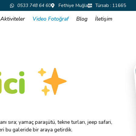
0533 748 64 60
Fethiye Muğla
Türsab : 11665
Aktiviteler
Video Fotoğraf
Blog
İletişim
ici
ı sıra; yamaç paraşütü, tekne turları, jeep safari,
i bu galeride bir araya getirdik.