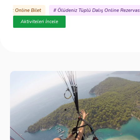
üdeniz Tüplü Dalış Online Rezervasyon
# Ölüdeniz Speed B
Aktiviteleri İncele