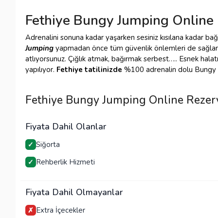
Fethiye Bungy Jumping Online
Adrenalini
sonuna kadar yaşarken sesiniz kısılana kadar bağ
Jumping
yapmadan önce tüm güvenlik önlemleri de sağland
atlıyorsunuz. Çığlık atmak, bağırmak serbest….. Esnek halat
yapılıyor.
Fethiye tatilinizde
%100 adrenalin dolu Bungy Ju
Fethiye Bungy Jumping Online Rezer
Fiyata Dahil Olanlar
Siğorta
✓
Rehberlik Hizmeti
✓
Fiyata Dahil Olmayanlar
Extra İçecekler
✗