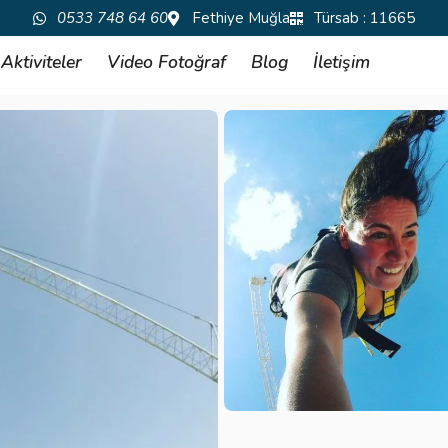
0533 748 64 60
Fethiye Muğla
Türsab : 11665
Aktiviteler
Video Fotoğraf
Blog
İletişim