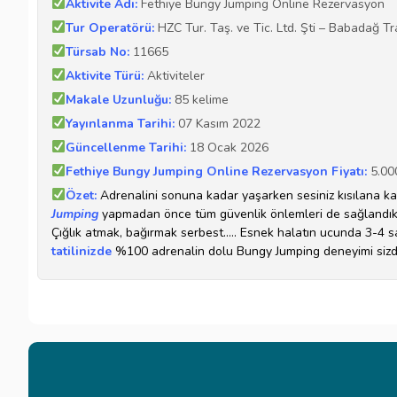
Aktivite Adı:
Fethiye Bungy Jumping Online Rezervasyon
Tur Operatörü:
HZC Tur. Taş. ve Tic. Ltd. Şti – Babadağ Tr
Türsab No:
11665
Aktivite Türü:
Aktiviteler
Makale Uzunluğu:
85 kelime
Yayınlanma Tarihi:
07 Kasım 2022
Güncellenme Tarihi:
18 Ocak 2026
Fethiye Bungy Jumping Online Rezervasyon Fiyatı:
5.00
Özet:
Adrenalini
sonuna kadar yaşarken sesiniz kısılana ka
Jumping
yapmadan önce tüm güvenlik önlemleri de sağlandıkta
Çığlık atmak, bağırmak serbest….. Esnek halatın ucunda 3-4 sa
tatilinizde
%100 adrenalin dolu Bungy Jumping deneyimi sizde 