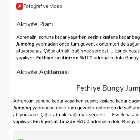
Fotoğraf ve Video
✗
Aktivite Planı
Adrenalini
sonuna kadar yaşarken sesiniz kısılana kadar bağ
Jumping
yapmadan önce tüm güvenlik önlemleri de sağland
atlıyorsunuz. Çığlık atmak, bağırmak serbest….. Esnek halat
yapılıyor.
Fethiye tatilinizde
%100 adrenalin dolu Bungy Ju
Aktivite Açıklaması
Fethiye Bungy Jum
Adrenalini
sonuna kadar yaşarken sesiniz kısılana kadar bağı
Jumping
yapmadan önce tüm güvenlik önlemleri de sağlandık
atlıyorsunuz. Çığlık atmak, bağırmak serbest….. Esnek halatın
yapılıyor.
Fethiye tatilinizde
%100 adrenalin dolu Bungy Jum