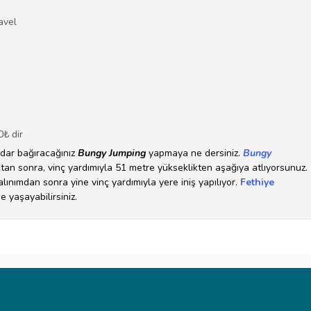
avel
0
₺
dir
dar bağıracağınız
Bungy Jumping
yapmaya ne dersiniz.
Bungy
n sonra, vinç yardımıyla 51 metre yükseklikten aşağıya atlıyorsunuz.
lınımdan sonra yine vinç yardımıyla yere iniş yapılıyor.
Fethiye
yaşayabilirsiniz.