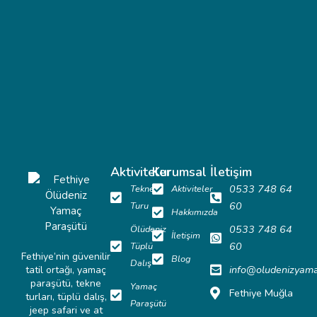
Aktiviteler
Kurumsal
İletişim
0533 748 64
Tekne
Aktiviteler
60
Turu
Hakkımızda
0533 748 64
Ölüdeniz
İletişim
60
Tüplü
Fethiye’nin güvenilir
Blog
Dalış
info@oludenizyam
tatil ortağı, yamaç
paraşütü, tekne
Yamaç
Fethiye Muğla
turları, tüplü dalış,
Paraşütü
jeep safari ve at