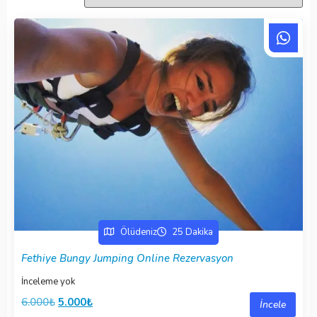
Ölüdeniz
25 Dakika
Fethiye Bungy Jumping Online Rezervasyon
İnceleme yok
6.000
₺
5.000
₺
İncele