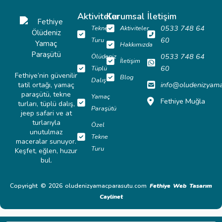
Aktiviteler
Kurumsal
İletişim
0533 748 64
Tekne
Aktiviteler
60
Turu
Hakkımızda
0533 748 64
Ölüdeniz
İletişim
60
Tüplü
Fethiye’nin güvenilir
Blog
Dalış
info@oludenizyam
tatil ortağı, yamaç
paraşütü, tekne
Yamaç
Fethiye Muğla
turları, tüplü dalış,
Paraşütü
jeep safari ve at
turlarıyla
Özel
unutulmaz
Tekne
maceralar sunuyor.
Turu
Keşfet, eğlen, huzur
bul.
Copyright © 2026 oludenizyamacparasutu.com
Fethiye Web Tasarım
Caylinet