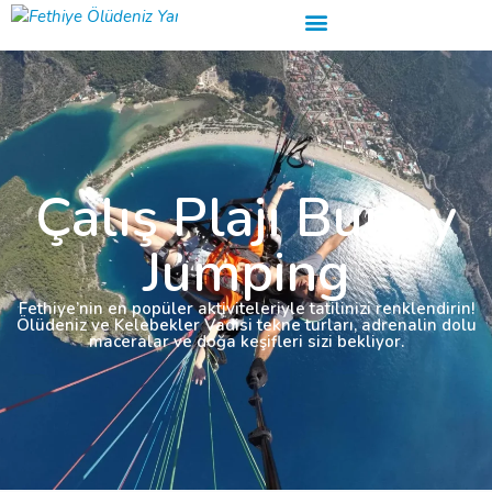
Çalış Plajı Bungy
Jumping
Fethiye’nin en popüler aktiviteleriyle tatilinizi renklendirin!
Ölüdeniz ve Kelebekler Vadisi tekne turları, adrenalin dolu
maceralar ve doğa keşifleri sizi bekliyor.