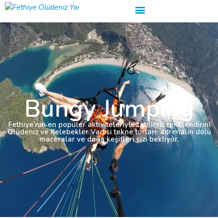
Bungy Jumping
Fethiye’nin en popüler aktiviteleriyle tatilinizi renklendirin!
Ölüdeniz ve Kelebekler Vadisi tekne turları, adrenalin dolu
maceralar ve doğa keşifleri sizi bekliyor.