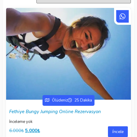
Ölüdeniz
25 Dakika
Fethiye Bungy Jumping Online Rezervasyon
İnceleme yok
6.000
₺
5.000
₺
İncele