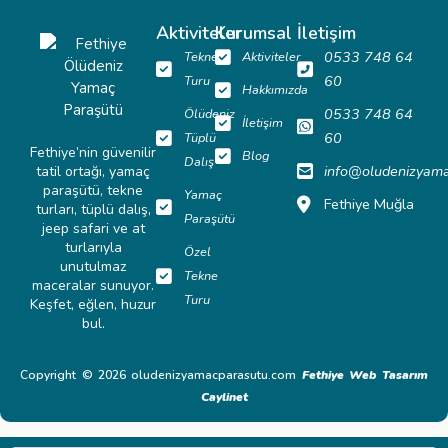
Aktiviteler
Kurumsal
İletişim
0533 748 64
Tekne
Aktiviteler
60
Turu
Hakkımızda
0533 748 64
Ölüdeniz
İletişim
60
Tüplü
Fethiye’nin güvenilir
Blog
Dalış
info@oludenizyam
tatil ortağı, yamaç
paraşütü, tekne
Yamaç
Fethiye Muğla
turları, tüplü dalış,
Paraşütü
jeep safari ve at
turlarıyla
Özel
unutulmaz
Tekne
maceralar sunuyor.
Turu
Keşfet, eğlen, huzur
bul.
Copyright © 2026 oludenizyamacparasutu.com
Fethiye Web Tasarım
Caylinet