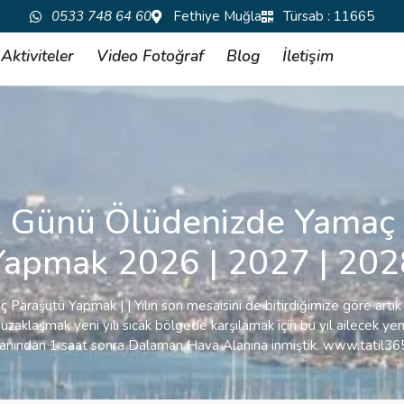
0533 748 64 60
Fethiye Muğla
Türsab : 11665
Aktiviteler
Video Fotoğraf
Blog
İletişim
İlk Günü Ölüdenizde Yamaç
Yapmak 2026 | 2027 | 202
 Paraşütü Yapmak | | Yılın son mesaisini de bitirdiğimize göre artık
 uzaklaşmak yeni yılı sıcak bölgede karşılamak için bu yıl ailecek ye
anından 1 saat sonra Dalaman Hava Alanına inmiştik. www.tatil3