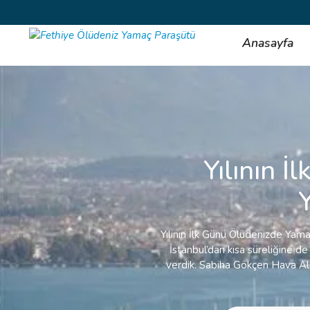
Anasayfa
Yılının 
Yılının İlk Günü Ölüdenizde Yamaç
İstanbul’dan kısa süreliğine de
verdik. Sabiha Gökçen Hava Al