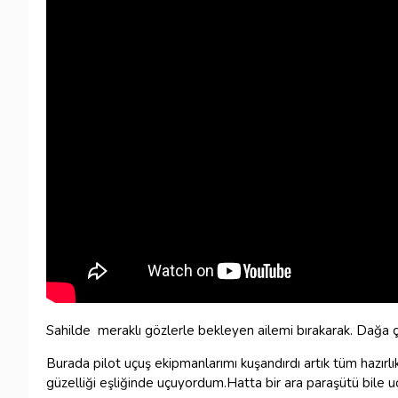
Sahilde meraklı gözlerle bekleyen ailemi bırakarak. Dağa çı
Burada pilot uçuş ekipmanlarımı kuşandırdı artık tüm hazır
güzelliği eşliğinde uçuyordum.Hatta bir ara paraşütü bile u