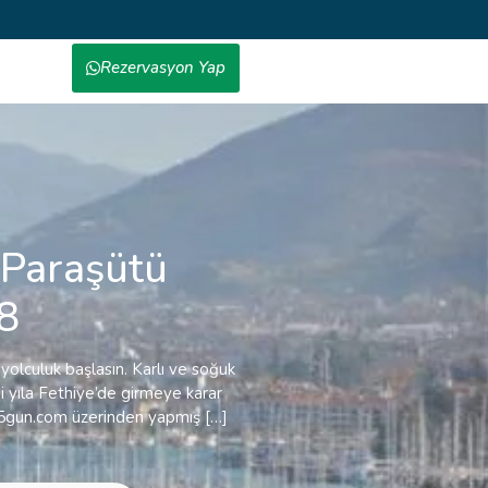
Rezervasyon Yap
 Paraşütü
8
 yolculuk başlasın. Karlı ve soğuk
ni yıla Fethiye’de girmeye karar
65gun.com üzerinden yapmış […]