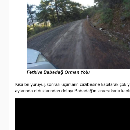
Fethiye Babadağ Orman Yolu
Kısa bir yürüyüş sonrası uçanların cazibesine kapılarak ço
aylarında olduklarından dolayı Babadağ’ın zirvesi karla kap