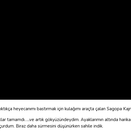
ktıkça heyecanımı bastırmak için kulağımı araçta çalan Sagopa Kajme
lıklar tamamdı…..ve artık gökyüzündeydim. Ayaklarımın altında hari
çurdum. Biraz daha sürmesini düşünürken sahile indik.