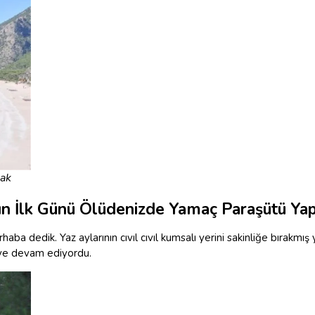
mak
nın İlk Günü Ölüdenizde Yamaç Paraşütü Y
ba dedik. Yaz aylarının cıvıl cıvıl kumsalı yerini sakinliğe bırakmı
eye devam ediyordu.