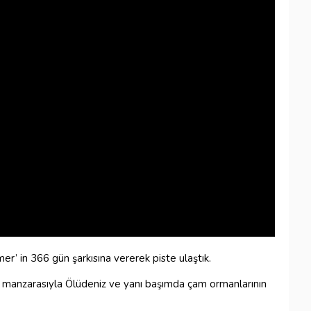
r’ in 366 gün şarkısına vererek piste ulaştık.
ka manzarasıyla Ölüdeniz ve yanı başımda çam ormanlarının