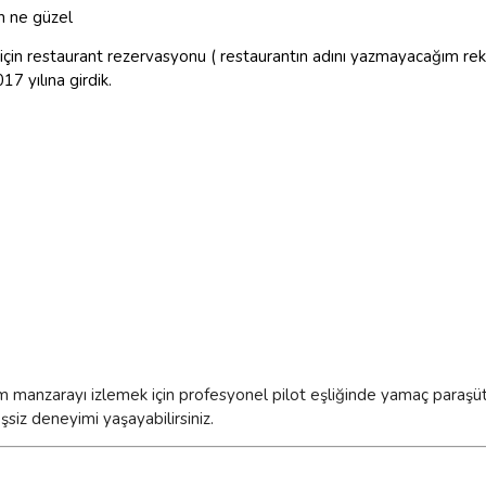
h ne güzel
m için restaurant rezervasyonu ( restaurantın adını yazmayacağım re
17 yılına girdik.
em manzarayı izlemek için profesyonel pilot eşliğinde yamaç paraş
iz deneyimi yaşayabilirsiniz.