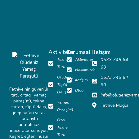
Aktiviteler
Kurumsal
İletişim
0533 748 64
Tekne
Aktiviteler
60
Turu
Hakkımızda
0533 748 64
Ölüdeniz
İletişim
60
Tüplü
Fethiye’nin güvenilir
Blog
Dalış
info@oludenizyam
tatil ortağı, yamaç
paraşütü, tekne
Yamaç
Fethiye Muğla
turları, tüplü dalış,
Paraşütü
jeep safari ve at
turlarıyla
Özel
unutulmaz
Tekne
maceralar sunuyor.
Turu
Keşfet, eğlen, huzur