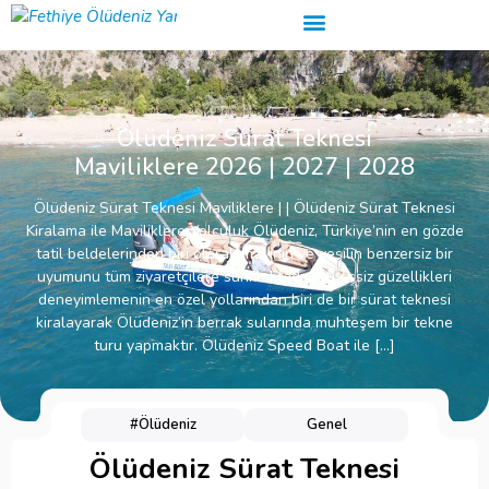
Ölüdeniz Sürat Teknesi
Maviliklere 2026 | 2027 | 2028
Ölüdeniz Sürat Teknesi Maviliklere | | Ölüdeniz Sürat Teknesi
Kiralama ile Maviliklere Yolculuk Ölüdeniz, Türkiye’nin en gözde
tatil beldelerinden biri olarak mavinin ve yeşilin benzersiz bir
uyumunu tüm ziyaretçilere sunmaktadır. Bu eşsiz güzellikleri
deneyimlemenin en özel yollarından biri de bir sürat teknesi
kiralayarak Ölüdeniz’in berrak sularında muhteşem bir tekne
turu yapmaktır. Ölüdeniz Speed Boat ile […]
#Ölüdeniz
Genel
Ölüdeniz Sürat Teknesi