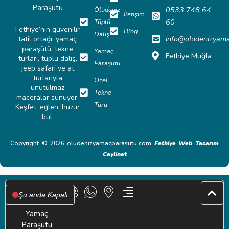
0533 748 64
Ölüdeniz
İletişim
60
Tüplü
Fethiye’nin güvenilir
Blog
Dalış
info@oludenizyam
tatil ortağı, yamaç
paraşütü, tekne
Yamaç
Fethiye Muğla
turları, tüplü dalış,
Paraşütü
jeep safari ve at
turlarıyla
Özel
unutulmaz
Tekne
maceralar sunuyor.
Turu
Keşfet, eğlen, huzur
bul.
Copyright © 2026 oludenizyamacparasutu.com
Fethiye Web Tasarım
Caylinet
Şu anda Kapalı