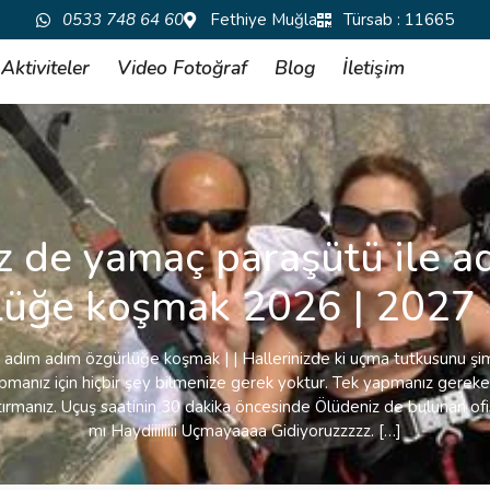
0533 748 64 60
Fethiye Muğla
Türsab : 11665
Aktiviteler
Video Fotoğraf
Blog
İletişim
z de yamaç paraşütü ile a
lüğe koşmak 2026 | 2027 
 adım adım özgürlüğe koşmak | | Hallerinizde ki uçma tutkusunu şi
yapmanız için hiçbir şey bilmenize gerek yoktur. Tek yapmanız gerek
rmanız. Uçuş saatinin 30 dakika öncesinde Ölüdeniz de bulunan ofi
mı Haydiiiiiiii Uçmayaaaa Gidiyoruzzzzz. […]