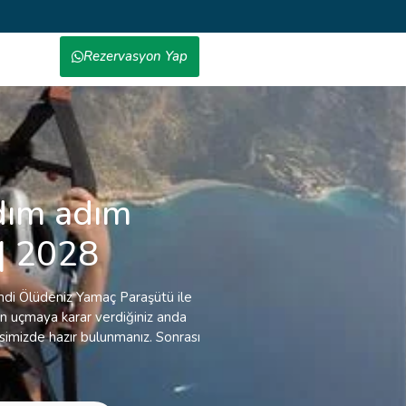
Rezervasyon Yap
dım adım
| 2028
mdi Ölüdeniz Yamaç Paraşütü ile
en uçmaya karar verdiğiniz anda
simizde hazır bulunmanız. Sonrası