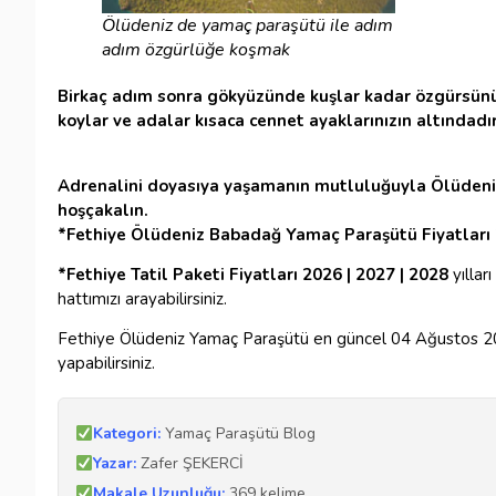
Ölüdeniz de yamaç paraşütü ile adım
adım özgürlüğe koşmak
Birkaç adım sonra gökyüzünde kuşlar kadar özgürsünüzdü
koylar ve adalar kısaca cennet ayaklarınızın altındadır
Adrenalini doyasıya yaşamanın mutluluğuyla Ölüdeniz
hoşçakalın.
*Fethiye Ölüdeniz Babadağ Yamaç Paraşütü Fiyatları 
*Fethiye Tatil Paketi Fiyatları 2026 | 2027 | 2028
yılla
hattımızı arayabilirsiniz.
Fethiye Ölüdeniz Yamaç Paraşütü en güncel 04 Ağustos 20
yapabilirsiniz.
Kategori:
Yamaç Paraşütü Blog
Yazar:
Zafer ŞEKERCİ
Makale Uzunluğu:
369 kelime