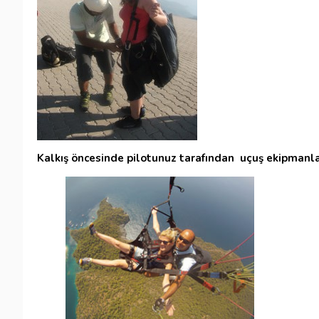
Kalkış öncesinde pilotunuz tarafından uçuş ekipmanların