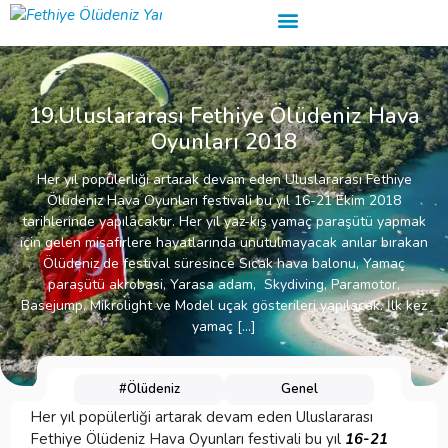
19.Uluslararası Fethiye Ölüdeniz Hava
Oyunları 2018
Her yıl popülerliği artarak devam eden Uluslararası Fethiye
Ölüdeniz Hava Oyunları festivali bu yıl 16-21 Ekim 2018
tarihlerinde yapılacaktır. Her yıl yaz-kış yamaç paraşütü yapmak
için gelen misafirlere hayatlarında unutulmayacak anılar bırakan
Ölüdeniz de festival süresince Sıcak hava balonu, Yamaç
paraşütü akrobasi, Yarasa adam, Skydiving, Paramotor,
Basejump, Mikrolight ve Model uçak gösterileri yapılacak. İlk kez
yamaç […]
#Ölüdeniz
Genel
Her yıl popülerliği artarak devam eden Uluslararası
Fethiye Ölüdeniz Hava Oyunları festivali bu yıl
16-21